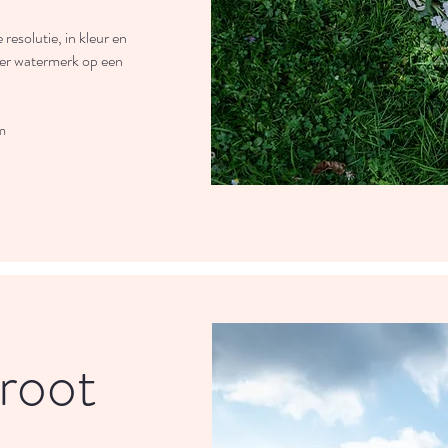
resolutie, in kleur en
der watermerk op een
m
groot