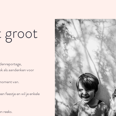
 groot
ndenreportage,
ok als aandenken voor
 moment van.
een feestje en wil je enkele
en reeks.