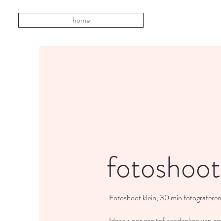
home
fotoshoot
Fotoshoot klein, 30 min fotograferen
Ideaal voor een tof aandenken van ee