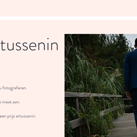
rtussenin
u fotograferen.
p maat aan.
een prijs ertussenin.