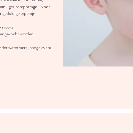
ini-gezinsreportage... voor
r geduldige type zijn.
en reeks.
 aangekocht worden.
onder watermerk, aangeleverd