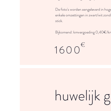
De foto's worden aangeleverd in hoge 
enkele omzettingen in zwart/wit zon
stick.
Bijkomend: kmvergoeding 0,40€/k
€
1600
huwelijk 