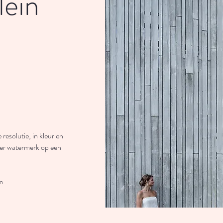
lein
resolutie, in kleur en
der watermerk op een
m