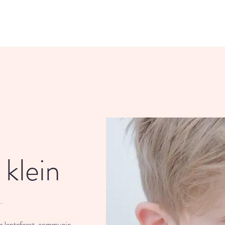
 klein
.
n lentefeest, communie,