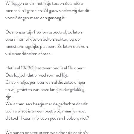
Wij leggen ons in het rijtje tussen de andere 
mensen in ligstoelen. Al gauw voelen wij dat dit 
voor 2 dagen meer dan genoeg is.
De mensen zijn heel onrespectvol, ze laten 
overal hun blikjes en bekers achter, op de 
meest onmogelijke plaatsen. Ze laten ook hun 
vuile handdoeken achter.
Het is al 19u30, het zwembad is al 11u open. 
Dus logisch dat er veel rommel ligt. 
Onze kindjes genieten van al die zotte dingen 
en wij genieten van onze kindjes die gelukkig 
zijn. 
We lachen een beetje met de gedachte dat dit 
toch wel zot is en een beetje té, maar je moet 
dit toch 1 keer in je leven gedaan hebben, niet?
We banen ons terug een weg door de casino’s, 