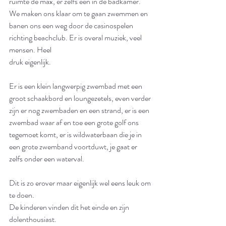
ruimte de max, er zelfs een in de badkamer. 
We maken ons klaar om te gaan zwemmen en 
banen ons een weg door de casinospelen 
richting beachclub. Er is overal muziek, veel 
mensen. Heel
druk eigenlijk. 
Er is een klein langwerpig zwembad met een 
groot schaakbord en loungezetels, even verder 
zijn er nog zwembaden en een strand, er is een 
zwembad waar af en toe een grote golf ons 
tegemoet komt, er is wildwaterbaan die je in 
een grote zwemband voortduwt, je gaat er 
zelfs onder een waterval. 
Dit is zo erover maar eigenlijk wel eens leuk om 
te doen. 
De kinderen vinden dit het einde en zijn 
dolenthousiast. 