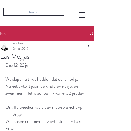
home
Post
Eveline
24 jul 2019
Las Vegas
Dag 12, 22 juli
We slapen uit, we hadden dat eens nodig. 
Na het ontbijt gaan de kinderen nog even 
zwemmen. Het is behoorlijk warm 32 graden. 
Om 11u checken we uit en rijden we richting 
Las Vegas.
We maken een mini-uitzicht-stop aan Lake 
Powell. 